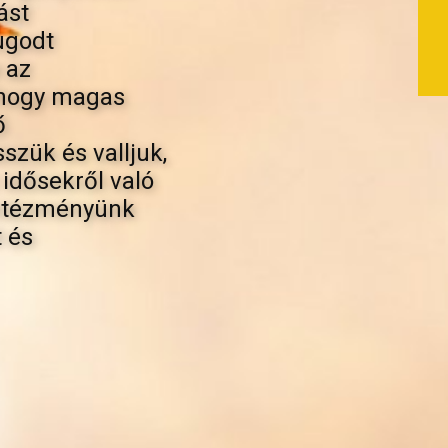
ást
ugodt
 az
 hogy magas
ő
szük és valljuk,
idősekről való
intézményünk
t és