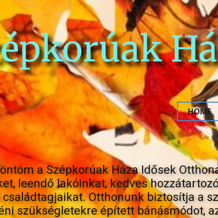
zépkorúak Há
HOME
zöntöm a Szépkorúak Háza Idősek Otthona
ket, leendő lakóinkat, kedves hozzátartoz
s családtagjaikat. Otthonunk biztosítja a 
ni szükségletekre épített bánásmódot, a