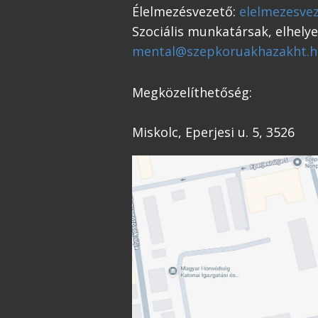
Élelmezésvezető:
elelmezesve
Szociális munkatársak, elhely
mental@szepkoruakhazakht.h
Megközelíthetőség:
Miskolc, Eperjesi u. 5, 3526