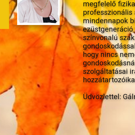
megfelelő fizik
professzionális
mindennapok biz
ezüstgeneráció
színvonalú szak
gondoskodással 
hogy nincs neme
gondoskodásnál 
szolgáltatásai i
hozzátartozóika
Üdvözlettel: Gá