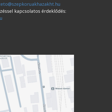
zeto@szepkoruakhazakht.hu
ezéssel kapcsolatos érdeklődés:
u