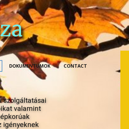
za
DOKUMENTUMOK
CONTACT
 szolgáltatásai
óikat valamint
szépkorúak
z igényeknek