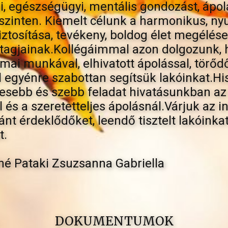
ai, egészségügyi, mentális gondozást, ápol
 szinten. Kiemelt célunk a harmonikus, ny
tosítása, tevékeny, boldog élet megélése
 tagjainak.Kollégáimmal azon dolgozunk,
mai munkával, elhivatott ápolással, törőd
egyénre szabottan segítsük lakóinkat.His
sebb és szebb feladat hivatásunkban az 
és a szeretetteljes ápolásnál.Várjuk az 
ránt érdeklődőket, leendő tisztelt lakóinka
t.
lné Pataki Zsuzsanna Gabriella
DOKUMENTUMOK