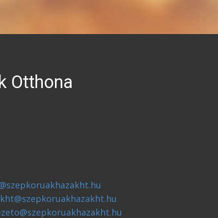
k Otthona
g@szepkoruakhazakht.hu
kht@szepkoruakhazakht.hu
ezeto@szepkoruakhazakht.hu