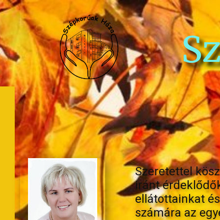
S
Szeretettel kös
iránt érdeklődő
ellátottainkat é
számára az egyé