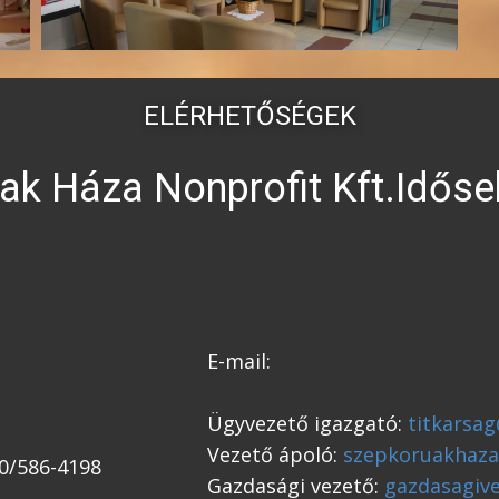
ELÉRHETŐSÉGEK
ak Háza Nonprofit Kft.Időse
E-mail:
Ügyvezető igazgató:
titkarsa
Vezető ápoló:
szepkoruakhaza
0/586-4198
Gazdasági vezető:
gazdasagiv